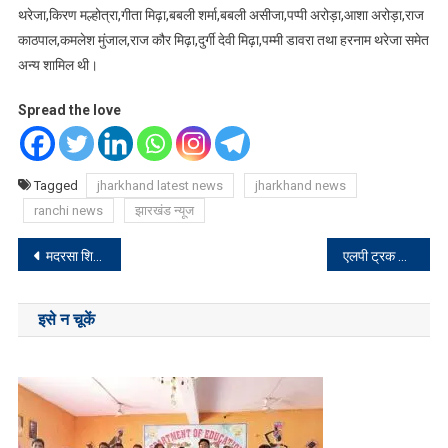
थरेजा,किरण मल्होत्रा,गीता मिढ़ा,बबली शर्मा,बबली असीजा,पप्पी अरोड़ा,आशा अरोड़ा,राज
काठपाल,कमलेश मुंजाल,राज कौर मिढ़ा,दुर्गी देवी मिढ़ा,पम्मी डावरा तथा हरनाम थरेजा समेत
अन्य शामिल थी।
Spread the love
Tagged
jharkhand latest news
jharkhand news
ranchi news
झारखंड न्यूज
Post
मदरसा शिक्षकों की मांग जायज, मुख्यमंत्री करेंगे निदान: शमशेर आलम
एलपी ट्रक से दो बैलों समेत एक व्यक्ति की कुचलकर मौत
navigation
इसे न चूकें