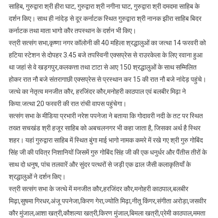
साहिब, गुरुद्वारा श्री हीरा घाट, गुरुद्वारा श्री नगीना घाट, गुरुद्वारा श्री दमदमा साहिब के
दर्शन किए। साथ ही नांदेड़ से दूर कर्नाटक स्थित गुरुद्वारा श्री नानक झीरा साहिब बिदर
कर्नाटक तथा माता भागो कौर तपस्थान के दर्शन भी किए।
स्त्री सत्संग सभा,कृष्णा नगर कॉलोनी की 40 महिला श्रद्धालुओं का जत्था 14 फरवरी को
हटिया स्टेशन से दोपहर 3.45 बजे तपस्विनी एक्सप्रेस से राउरकेला के लिए रवाना हुआ
था जहां से वे खड़गपुर,कलकत्ता तथा टाटा से आए 150 श्रद्धालुओं के साथ सम्मिलित
होकर रात नौ बजे संतरागाछी एक्सप्रेस से प्रस्थान कर 15 की रात नौ बजे नांदेड़ पहुंचे।
जत्थे का नेतृत्व मनजीत कौर, हरजिंदर कौर,मनोहरी काठपाल एवं बलबीर मिढ़ा ने
किया.जत्था 20 फरवरी की रात रांची वापस पहुंचेगा।
सत्संग सभा के मीडिया प्रभारी नरेश पपनेजा ने बताया कि गोदावरी नदी के तट पर स्थित
तख्त सचखंड श्री हजूर साहिब को अबचलनगर भी कहा जाता है, जिसका अर्थ है स्थिर
शहर। यहां गुरुद्वारा साहिब में स्थित बुंगा माई भागो नामक कमरे में रखे गए श्री गुरु गोबिंद
सिंह जी की पवित्र निशानियों जिसमें गुरु गोबिंद सिंह जी की एक धनुर्धर और पैंतीस तीरों के
साथ दो धनुष, पांच तलवारें और सुंदर पत्थरों से जड़ी एक ढाल जैसी कलाकृतियाँ के
श्रद्धालुओं ने दर्शन किए।
स्त्री सत्संग सभा के जत्थे में मनजीत कौर,हरजिंदर कौर,मनोहरी काठपाल,बलबीर
मिढ़ा,सुषमा गिरधर,अंजू पपनेजा,किरण गेरा,ज्योति मिढ़ा,नीतू किंगर,संगीता अरोड़ा,जसवीर
कौर मुंजाल,आशा खत्री,कौशल्या खत्री,किरण मुंजाल,बिमला खत्री,प्रेमी काठपाल,ममता