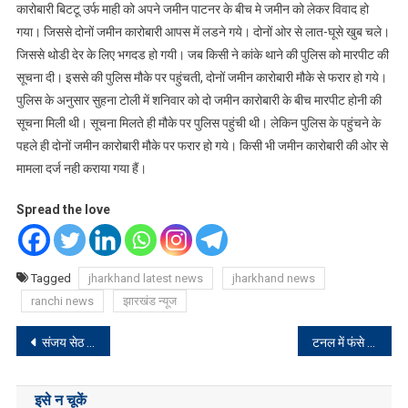
कारोबारी बिटटू उर्फ माही को अपने जमीन पाटनर के बीच मे जमीन को लेकर विवाद हो
गया। जिससे दोनों जमीन कारोबारी आपस में लडने गये। दोनों ओर से लात-घूसे खुब चले।
जिससे थोडी देर के लिए भगदड हो गयी। जब किसी ने कांके थाने की पुलिस को मारपीट की
सूचना दी। इससे की पुलिस मौके पर पहुंचती, दोनों जमीन कारोबारी मौके से फरार हो गये।
पुलिस के अनुसार सुहना टोली में शनिवार को दो जमीन कारोबारी के बीच मारपीट होनी की
सूचना मिली थी। सूचना मिलते ही मौके पर पुलिस पहुंची थी। लेकिन पुलिस के पहुंचने के
पहले ही दोनों जमीन कारोबारी मौके पर फरार हो गये। किसी भी जमीन कारोबारी की ओर से
मामला दर्ज नही कराया गया हैं।
Spread the love
Tagged
jharkhand latest news
jharkhand news
ranchi news
झारखंड न्यूज
Post
संजय सेठ ने पदक विजेताओं को किया सम्मानित
टनल में फंसे झारखण्ड के श्रमिकों के परिजनों को उत्तराखण्ड में सुविधा दे रही झारखण्ड सरकार
navigation
इसे न चूकें