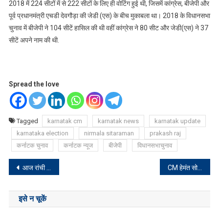
2018 में 224 सीटों में से 222 सीटों के लिए ही वोटिंग हुई थी, जिसमें कांग्रेस, बीजेपी और
पूर्व प्रधानमंत्री एचडी देवगौड़ा की जेडी (एस) के बीच मुकाबला था। 2018 के विधानसभा
चुनाव में बीजेपी ने 104 सीटें हासिल की थी वहीं कांग्रेस ने 80 सीट और जेडी(एस) ने 37
सीटें अपने नाम की थी.
Spread the love
Tagged
karnatak cm
karnatak news
karnatak update
karnataka election
nirmala sitaraman
prakash raj
कर्नाटक चुनाव
कर्नाटक न्यूज
बीजेपी
विधानसभाचुनाव
Post
आज रांची पहुंचेंगे बिहार के मुख्यमंत्री नीतीश कुमार, हेमंत सोरेन से करेंगे मुलाकात
CM हेमंत सोरेन राज्य के 113 युवाओं को सौंपेंगे नियुक्ति पत्र
navigation
इसे न चूकें