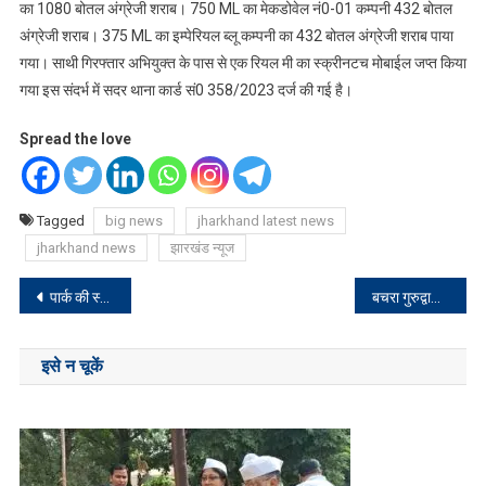
का 1080 बोतल अंग्रेजी शराब। 750 ML का मेकडोवेल नं0-01 कम्पनी 432 बोतल
अंग्रेजी शराब। 375 ML का इम्पेरियल ब्लू कम्पनी का 432 बोतल अंग्रेजी शराब पाया
गया। साथी गिरफ्तार अभियुक्त के पास से एक रियल मी का स्क्रीनटच मोबाईल जप्त किया
गया इस संदर्भ में सदर थाना कार्ड सं0 358/2023 दर्ज की गई है।
Spread the love
Tagged
big news
jharkhand latest news
jharkhand news
झारखंड न्यूज
Post
पार्क की स्वच्छता और खूबसूरती को बनाए रखने में करें सहयोग: मुख्यमंत्री हेमन्त सोरेन
बचरा गुरुद्वारा में गुरु रामदास जी का 489वां प्रकाश पर्व मनाया गया
navigation
इसे न चूकें