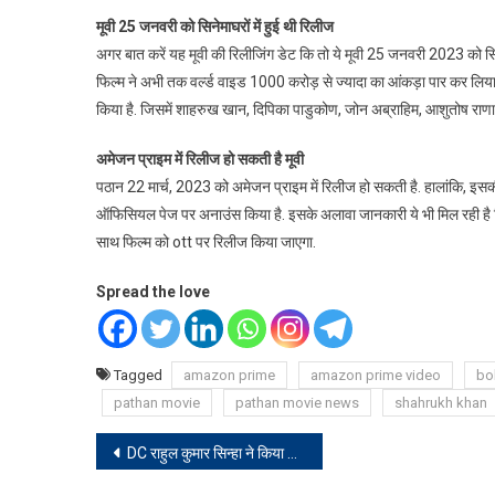
ताबड़तोड़
मूवी 25 जनवरी को सिनेमाघरों में हुई थी रिलीज
कमाई
अगर बात करें यह मूवी की रिलीजिंग डेट कि तो ये मूवी 25 जनवरी 2023 को सिने
करने
फिल्म ने अभी तक वर्ल्ड वाइड 1000 करोड़ से ज्यादा का आंकड़ा पार कर लिया है
वाली
फिल्म
किया है. जिसमें शाहरुख खान, दिपिका पाडुकोण, जोन अब्राहिम, आशुतोष राणा औ
‘पठान’
अमेजन प्राइम में रिलीज हो सकती है मूवी
अब
OTT
पठान 22 मार्च, 2023 को अमेजन प्राइम में रिलीज हो सकती है. हालांकि, इ
पर
ऑफिसियल पेज पर अनाउंस किया है. इसके अलावा जानकारी ये भी मिल रही है कि स
होगी
साथ फिल्म को ott पर रिलीज किया जाएगा.
रिलीज
Spread the love
Tagged
amazon prime
amazon prime video
bo
pathan movie
pathan movie news
shahrukh khan
Post
DC राहुल कुमार सिन्हा ने किया खलारी प्रखंड स्थित मोनेट डेनियल कोल वाशरी का निरीक्षण