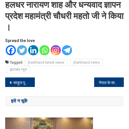
हलधर नारायण शाह और धन्यवाद ज्ञापन
प्रदेश महामंत्री चौधरी महतो जी ने किया
।
Spread the love
Tagged
jharkhand latest news
jharkhand news
झारखंड न्यूज
Post
सरहुल पूजा पर तीन दिनों का राजकीय अवकाश घोषित करे राज्य सरकार : बचन उराँव
नेपाल के सामाजिक अभियंता दुर्गा प्रसाई का नेपालगंज में भव्य स्वागत
navigation
इसे न चूकें