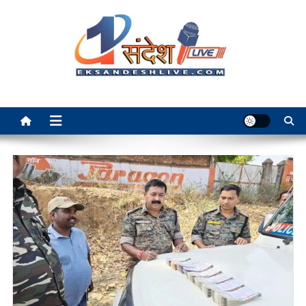
Skip
to
content
Ek Sandesh Live Ranchi