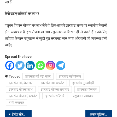
रहा हैं.
कैसे उठाए सब्सिडी का लाभ
?
पशुधन विकास योजना का लाभ लेने के लिए आपको झारखंड राज्य का स्थानीय निवासी
होना आवश्यक है. इस योजना का लाभ पशुपालक या किसान ही ले सकते हैं. इसके लिए
आवेदक के पास पशुपालन से जुड़ी मूल संरचनाएं जैसे जगह और पानी की व्यवस्था होनी
चाहिए
.
Spread the love
Tagged
झारखंड नई बड़ी खबर
झारखंड नई योजना
झारखंड नई योजनाएं
झारखंड नया अपडेट
झारखंड मुख्यमंत्री
झारखंड योजना लाभ
झारखंड योजना समाचार
झारखंड योजनाएं
झारखंड योजनाएं अपडेट
झारखंड सब्सिडी
पशुपालन समाचार
रांची समाचार
Post
हेमंत सोरेन के जूता पॉलिस करते इस तस्वीर की पूरी सच्चाई, जानिए
असम पुलिस ने युवा कांग्रेस के राष्ट्रीय अध्यक्ष बी वी श्रीनिवास को भेजा नोटिस, जानिए पूरा मामला