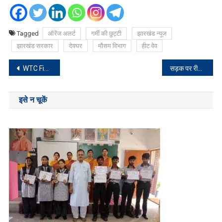
Tagged
ऑरेंज अलर्ट
गर्मी की छुट्टी
झारखंड न्यूज
झारखंड सरकार
देवघर
मौसम विभाग
हीट वेव
Post
WTC Final 2023 : भारत को हरा चैंपियन बनी ऑस्ट्रेलिया, फिर टूटा Indians का सपना
सड़क पर रील बना रही थी दुल्हन, पुलिस ने काटा चालान
navigation
इसे न चूकें