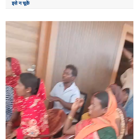
इसे न चूकें