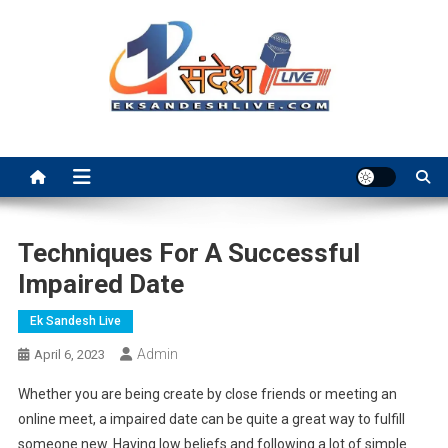
Skip
to
content
Ek Sandesh Live Ranchi
Techniques For A Successful
Impaired Date
Ek Sandesh Live
Admin
April 6, 2023
Whether you are being create by close friends or meeting an
online meet, a impaired date can be quite a great way to fulfill
someone new. Having low beliefs and following a lot of simple