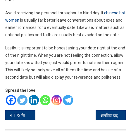
Avoid receiving too personal throughout a blind day. It
chinese hot
women
is usually far better leave conversations about exes and
earlier romances for a eventually date. Likewise, matters such as
national politics and faith are usually best avoided on the date.
Lastly, it is important to be honest using your date right at the end
of the night time. When you are not feeling the connection, allow
your date know that you just would prefer to not see them again.
This will likely not only save all of them the time and hassle of a
second date but will also display your reverence and politeness.
Spread the love
Post
173 चिकित्सा पदाधिकारी और 297 आयुष सामुदायिक स्वास्थ्य पदाधिकारी के बीच नियुक्ति पत्र का वितरण
अलविदा टाइगर: झारखंड के शिक्षा मंत्री जगरनाथ महतो का निधन, दो दिनों का राजकीय शोक घोषित
navigation