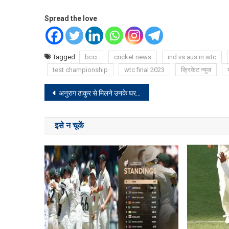
Spread the love
Tagged
bcci
cricket news
ind vs aus in wtc
test championship
wtc final 2023
क्रिकेट न्यूज
Post
अनुराग ठाकुर से मिलने उनके घर पहुंचे पहलवान बजरंग पूनिया और साक्षी मलिक, क्या निकलेगा समाधान?
navigation
इसे न चूकें