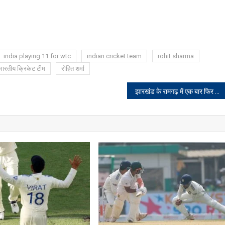
india playing 11 for wtc
indian cricket team
rohit sharma
भारतीय क्रिकेट टीम
रोहित शर्मा
झारखंड के रामगढ़ में एक बार फिर क्यों शुरू हुआ चिपको आंदोलन?