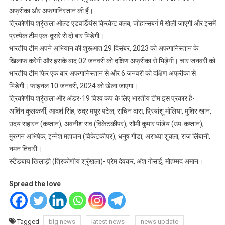
अफ्रीका और अफगानिस्तान की हैं।
त्रिकोणीय श्रृंखला ओल्ड एडवर्डियंस क्रिकेट क्लब, जोहान्सबर्ग में खेली जाएगी और इसमें
प्रत्येक टीम एक-दूसरे से दो बार भिड़ेगी।
भारतीय टीम अपने अभियान की शुरूआत 29 दिसंबर, 2023 को अफगानिस्तान के
खिलाफ करेगी और इसके बाद 02 जनवरी को दक्षिण अफ्रीका से भिड़ेगी। चार जनवरी को
भारतीय टीम फिर एक बार अफगानिस्तान से और 6 जनवरी को दक्षिण अफ्रीका से
भिड़ेगी। फाइनल 10 जनवरी, 2024 को खेला जाएगा।
त्रिकोणीय श्रृंखला और अंडर-19 विश्व कप के लिए भारतीय टीम इस प्रकार है-
अर्शिन कुलकर्णी, आदर्श सिंह, रुद्र मयूर पटेल, सचिन दास, प्रियांशू मोलिया, मुशिर खान,
उदय सहारन (कप्तान), अवनीश राव (विकेटकीपर), सौमी कुमार पांडेय (उप-कप्तान),
मुरुगन अभिषेक, इन्नेश महाजन (विकेटकीपर), धनुष गौडा, अराध्या शुक्ला, राज लिंबानी,
नमन तिवारी।
स्टैंडबाय खिलाड़ी (त्रिकोणीय श्रृंखला)- प्रेम देवकर, अंश गोसाई, मोहम्मद अमान।
Spread the love
Tagged
big news
latest news
news update