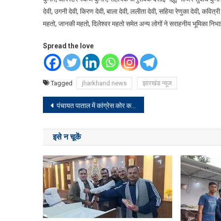
देवी, उगनी देवी, किरण देवी, बाला देवी, ललीता देवी, सहिया रेणुका देवी, कवित्री
महतो, जानकी महतो, दिलेश्वर महतो समेत अन्य लोगों ने सराहनीय भूमिका निभ
Spread the love
Tagged
jharkhand news
झारखंड न्यूज
Post
पंचायत पाताल में कांग्रेस कोर कमेटी का हुआ गठन, फुलेश्वर महतो बने पंचायत अध्यक्ष
navigation
इसे न चूकें