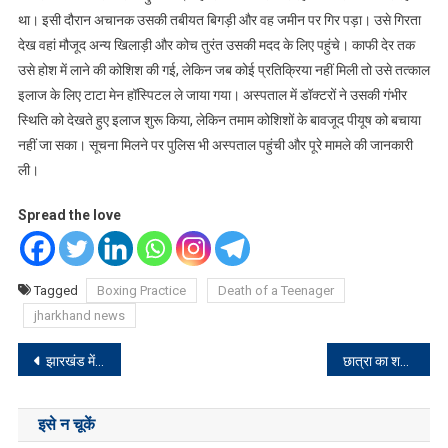
था। इसी दौरान अचानक उसकी तबीयत बिगड़ी और वह जमीन पर गिर पड़ा। उसे गिरता
देख वहां मौजूद अन्य खिलाड़ी और कोच तुरंत उसकी मदद के लिए पहुंचे। काफी देर तक
उसे होश में लाने की कोशिश की गई, लेकिन जब कोई प्रतिक्रिया नहीं मिली तो उसे तत्काल
इलाज के लिए टाटा मेन हॉस्पिटल ले जाया गया। अस्पताल में डॉक्टरों ने उसकी गंभीर
स्थिति को देखते हुए इलाज शुरू किया, लेकिन तमाम कोशिशों के बावजूद पीयूष को बचाया
नहीं जा सका। सूचना मिलने पर पुलिस भी अस्पताल पहुंची और पूरे मामले की जानकारी
ली।
Spread the love
Tagged
Boxing Practice
Death of a Teenager
jharkhand news
Post
झारखंड में 25 मई को 47 स्थानों पर मनाया जाएगा दामोदर महोत्सव, उद्गम स्थल पहुंचेंगे राज्यपाल संतोष कुमार गंगवार
छात्रा का शव पेड़ से लटका मिला, जांच में जुटी पुलिस
navigation
इसे न चूकें