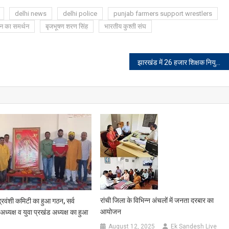
delhi news
delhi police
punjab farmers support wrestlers
न का समर्थन
बृजभूषण शरण सिंह
भारतीय कुश्ती संघ
झारखंड में 26 हजार शिक्षक नियुक्ति का विज्ञापन जल्द होगा जारी, 2016 में जेटेट पास अभ्यर्थी भी हो सकेंगे शामिल
रांची जिला के विभिन्न अंचलों में जनता दरबार का
्रवंशी कमिटी का हुआ गठन, सर्व
आयोजन
अध्यक्ष व युवा प्रखंड अध्यक्ष का हुआ
August 12, 2025
Ek Sandesh Live