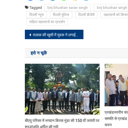
Tagged
brij bhushan saran singh
brij bhushan singh
दिल्ली न्यूज
दिल्ली पुलिस
दिल्ली बीजेपी
पहलवानों को किसा
महिला पहलवानों का प्रदर्शन
Post
तलाक की खुशी में युवक ने लगाई बंजी जंपिंग की छलांग, टूटी रस्सी, फिर जो हुआ…
navigation
इसे न चूकें
प्रखंडस्तरीय चंद
सम्मति से प्रखंड 
बीएयू परिसर में भगवान बिरसा मुंडा की 150 वीं जयंती पर
चयन
श्रद्धांजलि अर्पित की गयी