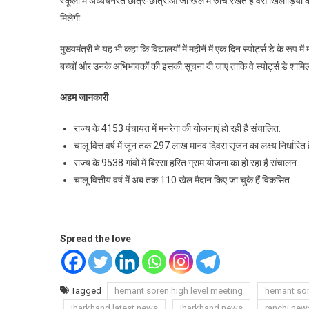
स्कूलों में अध्ययनरत छात्र-छात्राओं जो खेल में रुचि रखते हैं वैसे खिलाड़ियो
मिलेगी.
मुख्यमंत्री ने यह भी कहा कि विद्यालयों में महीनें में एक दिन स्पोर्ट्स डे के
बच्चों और उनके अभिभावकों की इसकी सूचना दी जाए ताकि वे स्पोर्ट्स डे शामिल हो
अहम जानकारी
राज्य के 4153 पंचायत में मनरेगा की योजनाएं हो रही है संचालित.
चालू वित्त वर्ष में जून तक 297 लाख मानव दिवस सृजन का लक्ष्य निर्धार
राज्य के 9538 गांवों में बिरसा हरित ग्राम योजना का हो रहा है संचालन.
चालू वित्तीय वर्ष में अब तक 110 खेल मैदान किए जा चुके हैं विकसित.
Spread the love
Tagged
hemant soren high level meeting
hemant so
jharkhand latest news
jharkhand news
ranchi new