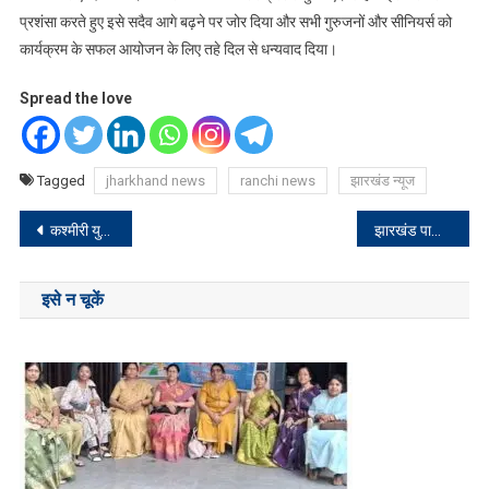
प्रशंसा करते हुए इसे सदैव आगे बढ़ने पर जोर दिया और सभी गुरुजनों और सीनियर्स को
कार्यक्रम के सफल आयोजन के लिए तहे दिल से धन्यवाद दिया।
Spread the love
Tagged
jharkhand news
ranchi news
झारखंड न्यूज
Post
कश्मीरी युवा आदान प्रदान कार्यक्रम के तृतीय दिवस शैक्षणिक सत्र का शुभारम्भ
झारखंड पार्टी ने की सदस्यता अभियान पर चर्चा
navigation
इसे न चूकें