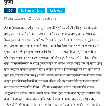
पूजा
360°
Ek Sandesh Live
Religious
Ek Sandesh Live
April 2, 2024
टंडवा (चतरा)
:बाजार टांड़ टंडवा दुर्गा मंडप परिसर मे हर वर्ष की भांति इस वर्ष भी बासंती
दुर्गा पूजा मनाये जाने को लेकर मंडप प्रांगन मे रविवार शाम को दुर्गा पूजा महासमित की
बैठक हुई। जिसमे काफी संख्या मे ग्रामीण शामिल हुए। बैठक की अध्यक्षता बासुदेव बसंत
तथा संचालन अनील कुमार दास ने किया। आयोजित बैठक में हर वर्ष की भांति इस बार भी
धूमधाम से बासंती दुर्गा पूजा मनाने का निर्णय लिया गया।दस दिवसीय दुर्गा पूजा शांति व
सौहार्दपूर्ण मनाये जाने तथा इसकी सफलता को लेकर पुराने कमिटी को ही दायित्व सौंपा
गया।जिसमें सर्वसम्मति से रुदेश कुमार नायक को अध्यक्ष अनील कुमार दास को सचिव तथा
मदन भगत को कोषाध्यक्ष बनाया गया। जबकि उपाध्यक्ष विकास मालाकार नंदा थापा महेंद्र
गुप्ता राजु राही को रखा गया है। इसके अलावे अन्य प्रभार के लिए कमिटी का विस्तार किया
जाएगा।चयनित पदाधिकारियों को टंडवा मुखिया पति सह समाजसेवी सुभाष कुमार दास ने
अंग वस्त्र देकर सम्मानित किया। मौके पर जयप्रकाश नायक ,जय मंगलदेव नायक
,बासुदेव बसंत राजेंद्र नायक ,देवकी रजक, गणेश गुप्ता, सुभाष दास अनुग्रह नारायण उर्फ
दारा सिंह रामकुमार यादव, संजय श्रीवास्तव विकास मालाकार ,राजु राही, प्रभु यादव,
सुरेंद्र सोनी, संतोष दास, मयंक गुप्ता, रोहित नायक, मनोज हलवाई ,सत्येंद्र गुप्ता, आदित्य