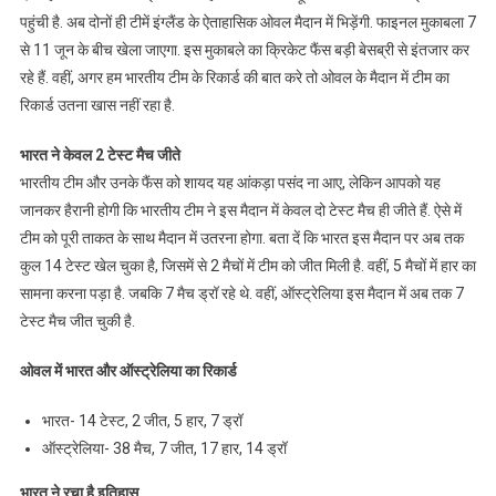
पहुंची है. अब दोनों ही टीमें इंग्लैंड के ऐताहासिक ओवल मैदान में भिड़ेंगी. फाइनल मुकाबला 7
कहां
से 11 जून के बीच खेला जाएगा. इस मुकाबले का क्रिकेट फैंस बड़ी बेसब्री से इंतजार कर
खेला
जाएगा
रहे हैं. वहीं, अगर हम भारतीय टीम के रिकार्ड की बात करे तो ओवल के मैदान में टीम का
वर्ल्ड
रिकार्ड उतना खास नहीं रहा है.
टेस्ट
चैम्पियनशिप
भारत ने केवल 2 टेस्ट मैच जीते
का
भारतीय टीम और उनके फैंस को शायद यह आंकड़ा पसंद ना आए, लेकिन आपको यह
फाइनल
जानकर हैरानी होगी कि भारतीय टीम ने इस मैदान में केवल दो टेस्ट मैच ही जीते हैं. ऐसे में
मुकाबला
टीम को पूरी ताकत के साथ मैदान में उतरना होगा. बता दें कि भारत इस मैदान पर अब तक
कुल 14 टेस्ट खेल चुका है, जिसमें से 2 मैचों में टीम को जीत मिली है. वहीं, 5 मैचों में हार का
सामना करना पड़ा है. जबकि 7 मैच ड्रॉ रहे थे. वहीं, ऑस्ट्रेलिया इस मैदान में अब तक 7
टेस्ट मैच जीत चुकी है.
ओवल में भारत और ऑस्ट्रेलिया का रिकार्ड
भारत- 14 टेस्ट, 2 जीत, 5 हार, 7 ड्रॉ
ऑस्ट्रेलिया- 38 मैच, 7 जीत, 17 हार, 14 ड्रॉ
भारत ने रचा है इतिहास