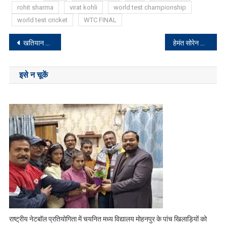
rohit sharma
virat kohli
world test championship
world test cricket
WTC FINAL
Post
खतियान आधारित नियोजन नीति पर सरकार लगाए मुहर नहीं तो 20 को होगा विधानसभा का महाघेराव: छात्र नेता
हेमंत सोरेन का आदेश- निर्धारित समय में पूरा हो फ्लाई ओवर का काम
navigation
इसे न चूकें
राष्ट्रीय नेटबॉल प्रतियोगिता में चयनित मध्य विद्यालय मोहनपुर के पांच खिलाड़ियों को