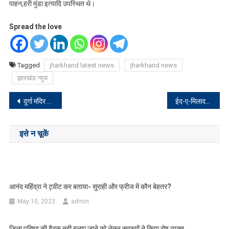
पाहन,हरी मुंडा इत्यादि उपस्थित थे।
Spread the love
Tagged
jharkhand latest news
jharkhand news
झारखंड न्यूज
Post
दुर्गा मंदिर दुर्गा पूजा समिति सदाबहार ने किया प्रर्दशन,
ईद-ए-मिलाद-उन-नबी: नमाज अता कर अमन, शांति और आपसी भाईचारे की कामना की
navigation
इसे न चूकें
आनंद महिंद्रा ने ट्वीट कर बताया- सुराही और फ्रीज में कौन बेहतर?
May 10, 2023
admin
जिला परिषद की बैठक नही बुलाए जाने को लेकर सदस्यों ने किया रोष व्यक्त