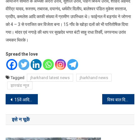
आयोजन समिति के अध्यक्ष अदरा उरांव, सुशील उरांव, पाहन बिफय उरांव, शाहिद अहमद
वीरेंद्र यादव, रूस्तम, तबारक, दयानंद, धर्मवीर दिलीप, बालेश्वर पंडित मुकेश सरताज,
प्रदीप, कमलेश आदि काफी संख्या में ग्रामीण उपस्थित थे। फाईनल में बड़गांव ने जोगना
को 4 – 3 से पराजित कर विजेता बना। 15 गाँव के खोड़ा दलों को भी पारितोषिक दिया
गया। मांदर एवं नगाड़े की थाप पर सुखदेव भगत बंटी साहू राधा तिर्की, जगरनाथ उरांव
जमकर थिरके।
Spread the love
Tagged
jharkhand latest news
jharkhand news
झारखंड न्यूज
Post
15वें आदिवासी युवा आदान- प्रदान कार्यक्रम 2023-24 की शुरुआत
विश्व बाल दिवस पर नीले प्रकाश से रोशन हुआ राजभवन
navigation
इसे न चूकें