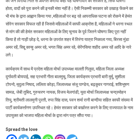
की जन विरोधी निति से अवगत कराया कहा यह घोषणावीर की सरकार है, सिर्फ घोषणा
होता, वादों को पूरा करने की इनकी मंशा नहीं है। ऐसी निकम्मी सरकार को उखाड़ फेंकने का
भी मंच के द्वारा आह्वान किया गया ,महिलाओं पर बढ़ रहे आपराधिक घटना को रोकने में हेमंत
सोरेन सरकार विफल रही है जिससे महिलाओं में काफी आक्रोश है, महिलाओं ने धरना स्थल
से मांग की की हेमंत सरकार महिलाओं के लिए चुनाव के पूर्व जितने घोषणा किए पूरा नहीं
किया है तो गाड़ी छोड़ दे, धरना के उपरांत शहर में तिरंगा यात्रा निकाला गया, बिरसा मुंडा
अमर रहें, सिद्दू कान्हू अमर रहे, भगत सिंह अमर रहे, सेरेंगसिया शहीद अमर रहें आदि के नारे
लगे।
कार्यक्रम में साथ में प्रदेश महिला मोर्चा उपाध्यक्ष मालती गिलुवा, महिला जिला अध्यक्ष
दुर्गावती बोयपाई, सह प्रभारी गीता बालमुचू, जिला कार्यक्रम प्रभारी बारी मुर्मू, सुशीला
टोपनो, मृदुला निषाद, ललिता कोड़ा, जिलाध्यक्ष संजू पाण्डेय, बढ़कुवर गागराई, शशिभूषण
सामड, जेबी तुबिद, गुरुचरण नायक, विजय मेलगांडी, युवा मोर्चा जिलाध्यक्ष चन्द्रमोहन
तियु, श्रीमती लालमुनी पुरती, रुपा सिंह दास, पवन शर्मा रानी बान्दीया सहित काफी संख्या में
पार्टी कार्यकर्त्तागण उपस्थित रहे। हेमंत सरकार को बर्खास्त करने के लिए राज्यपाल के नाम
उपायुक्त को भाजपा महिला मोर्चा के द्वारा मांग पत्र सौंपा गया।
Spread the love