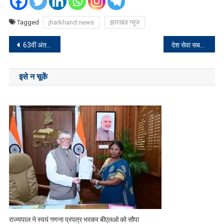
Tagged
jharkhand news
झारखंड न्यूज
Post
63वीं अंतराष्ट्रीय सुब्रतो कप अंडर 17 बालिका वर्ग फुटबॉल मुक़ाबले की चैंपियन बनी झारखंड टीम
देश सेवा सबसे बड़ी सेवा: शंकर कुमार
navigation
इसे न चूकें
राज्यपाल ने स्वयं गणना प्रपत्र भरकर बीएलओ को सौपा