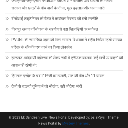
जेपीएससी-जेएसएससी परीक्षाओं में कथित अनियमितता और धांधली का मामला:
सरकार और छात्रों के बीच वार्ता बेनतीजा, भूख हड़ताल और धरना जारी
बीसीआई टाइटेनियम की बैठक में कारोबार विस्तार की बनी रणनीति
जितपुर खनन परियोजना के सहयोग से बढ़ा खिलाड़ियों का मनोबल
PVUNL की सामाजिक पहल को मिला सम्मान: विधायक ने शहीद निर्मल महतो स्मारक
परिसर के सौंदर्यीकरण कार्य का किया लोकार्पण
झारखंड आदिवासी महोत्सव को लेकर रांची में ट्रैफिक बदलाव, कई मार्गों पर वाहनों की
आवाजाही रहेगी बंद
हिमाचल प्रदेश के चंबा में निजी बस पलटी, सात की मौत और 11 घायल
तेजी से बदलती दुनिया में जो सीखेगा, वही जीतेगा: मोदी
© 2023 Ek Sandesh Live |News Portal Developed by: palakSys
|
Theme:
News Portal by
Mystery Themes
.