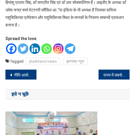
हिमांशु प्रताप सिंह, डॉ सरप्रीत सिंह एवं डॉ आर सोक्कालिंगम हैं। आइवीए के अध्यक्ष डॉ
उमेश चन्द्र शर्मा वेटरनरी कौंसिल आॅफ इंडिया के भी अध्यक्ष हैं जिसका दायित्व
पशुचिकित्सा प्रोफेशन और पशुचिकित्सा शिक्षा के मानकों के नियमन सम्बन्धी प्रावधान
बनाना है।
Spread the love
Tagged
jharkhand news
झारखंड न्यूज
Post
नीति आयोग की बैठक : मुख्यमंत्री ने विकसित भारत व राज्य की संकल्पना को साकार करने के लिए विकसित गांव को जोड़ने पर दिया विशेष जोर
राज्य में सबसे ज्यादा ब्लड कैंसर का ट्रीटमेंट सदर अस्पताल में : सिविल सर्जन
navigation
इसे न चूकें