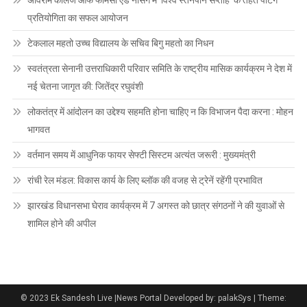
अविराम कॉलेज ऑफ फार्मेसी एंड नर्सिंग में ‘विश्व स्तनपान सप्ताह’ के तहत पेंटिंग
प्रतियोगिता का सफल आयोजन
टेकलाल महतो उच्च विद्यालय के सचिव बिगु महतो का निधन
स्वतंत्रता सेनानी उत्तराधिकारी परिवार समिति के राष्ट्रीय मासिक कार्यक्रम ने देश में
नई चेतना जागृत की: जितेंद्र रघुवंशी
लोकतंत्र में आंदोलन का उद्देश्य सहमति होना चाहिए न कि विभाजन पैदा करना : मोहन
भागवत
वर्तमान समय में आधुनिक फायर सेफ्टी सिस्टम अत्यंत जरूरी : मुख्यमंत्री
रांची रेल मंडल: विकास कार्य के लिए ब्लॉक की वजह से ट्रेनें रहेंगी प्रभावित
झारखंड विधानसभा घेराव कार्यक्रम में 7 अगस्त को छात्र संगठनों ने की युवाओं से
शामिल होने की अपील
© 2023 Ek Sandesh Live |News Portal Developed by: palakSys
|
Theme: