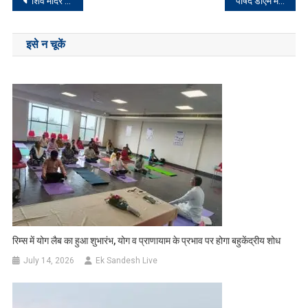
Post
शिव मंदिर के पुजारी का पुत्र लापता, जांच में जुटी पुलिस
पार्षद डीएम महतो ने शिविर में परिसम्पति का किया वितरण
navigation
इसे न चूकें
रिम्स में योग लैब का हुआ शुभारंभ, योग व प्राणायाम के प्रभाव पर होगा बहुकेंद्रीय शोध
July 14, 2026
Ek Sandesh Live