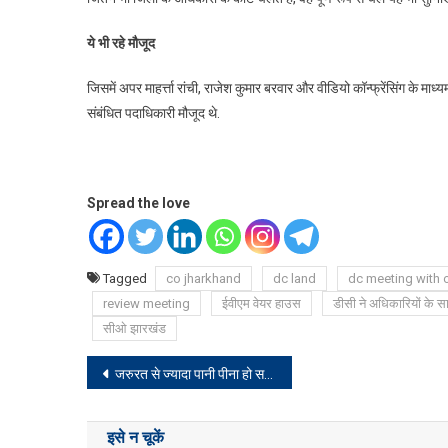
ये भी रहे मौजूद
जिसमें अपर माहर्त्ता रांची, राजेश कुमार बरवार और वीडियो कॉन्फ्रेंसिंग के
संबंधित पदाधिकारी मौजूद थे.
Spread the love
Tagged
co jharkhand
dc land
dc meeting with o
review meeting
ईवीएम वेयर हाउस
डीसी ने अधिकारियों के स
सीओ झारखंड
Post
जरुरत से ज्यादा पानी पीना हो सकता है नुकसान, जानिए क्या है खास
navigation
इसे न चूकें