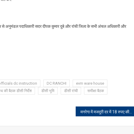
 माध्यम से अनुमंडल पदाधिकारी सदर दीपक कुमार दुबे और रांची जिला के सभी अंचल अधिकारी और
fficials dc instruction
DC RANCHI
evm ware house
ाथ की बैठक डीसी निर्देश
डीसी भूमि
डीसी रांची
समीक्षा बैठक
मनरेगा में मजदूरी दर में 18 रुपए की बढ़ोतरी, जानिए अब कितना मिलेगा पैसा और कब से होगा लागू