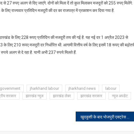
से 27 रुपए अलग से दिए जाएंगे. दोनों को मिला दें तो कुल मिलाकर मजदूरों को 255 रुपए मिलेंगे.
-24 के लिए राज्यवार प्रतिदिन मजदूरी की दर का राजपत्र में प्रकाशन कर दिया गया है.
 झारखंड के लिए 228 रूपए प्रतिदिन की मजदूरी तय की गई है. यह नई दर 1 अप्रैल 2023 से
2-23 के लिए 210 रूपए मजदूरी दर निर्धारित थी. आगामी वित्तीय वर्ष के लिए इसमें 18 रूपए की बढ़ोतर
रुपये अलग से दे रहा है. यानी अभी 237 रुपये मिलते हैं.
 government
jharkhand labour
jharkhand news
labour
द्रीय सरकार
झारखंड न्यूज
झारखंड लेबर
झारखंड सरकार
न्यूज अपडेट
खुदकुशी के बाद भोजपुरी एक्ट्रेस आकांक्षा दुबे का वायरल हुआ आखिरी Video, देखिए