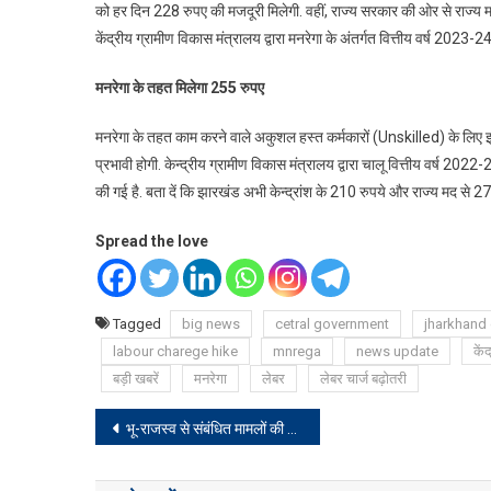
को हर दिन 228 रुपए की मजदूरी मिलेगी. वहीं, राज्य सरकार की ओर से राज्य मद 
मजदूरी
केंद्रीय ग्रामीण विकास मंत्रालय द्वारा मनरेगा के अंतर्गत वित्तीय वर्ष 2023
दर
में
मनरेगा के तहत मिलेगा 255 रुपए
18
रुपए
मनरेगा के तहत काम करने वाले अकुशल हस्त कर्मकारों (Unskilled) के लिए
की
प्रभावी होगी. केन्द्रीय ग्रामीण विकास मंत्रालय द्वारा चालू वित्तीय वर्ष 202
बढ़ोतरी,
की गई है. बता दें कि झारखंड अभी केन्द्रांश के 210 रुपये और राज्य मद से 27 
जानिए
अब
Spread the love
कितना
मिलेगा
पैसा
और
Tagged
big news
cetral government
jharkhand
कब
labour charege hike
mnrega
news update
कें
से
बड़ी खबरें
मनरेगा
लेबर
लेबर चार्ज बढ़ोतरी
होगा
Post
लागू
भू-राजस्व से संबंधित मामलों की DC ने की समीक्षात्मक बैठक, अधिकारियों को दिए सख्त निर्देश
navigation