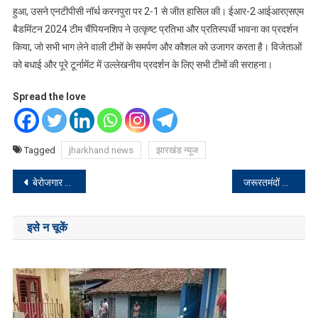
हुआ, उसने एनटीपीसी नॉर्थ करनपुरा पर 2-1 से जीत हासिल की। ईआर-2 आईआरएसएम
बैडमिंटन 2024 टीम चैंपियनशिप ने उत्कृष्ट प्रतिभा और प्रतिस्पर्धी भावना का प्रदर्शन
किया, जो सभी भाग लेने वाली टीमों के समर्पण और कौशल को उजागर करता है। विजेताओं
को बधाई और पूरे टूर्नामेंट में उल्लेखनीय प्रदर्शन के लिए सभी टीमों की सराहना।
Spread the love
Tagged
jharkhand news
झारखंड न्यूज
Post
बेरोजगार युवाओं के भविष्य के साथ खिलवाड़ कर नौकरी देने का सिर्फ नाटक कर रही : विजय शंकर नायक
जरूरतमंदों को मदद करने का पैगाम देता है रमजान : मोहम्मद शाकिर अंसारी
navigation
इसे न चूकें