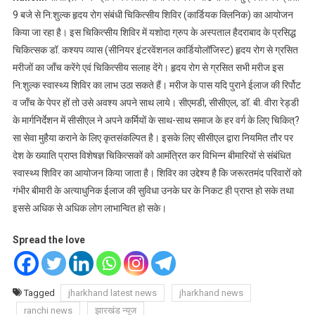
9 बजे से नि:शुल्क हृदय रोग संबंधी चिकित्सीय शिविर (कार्डियक क्लिनिक) का आयोजन
किया जा रहा है। इस चिकित्सीय शिविर में यशोदा ग्रुप के अस्पताल हैदराबाद के प्रसिद्ध
चिकित्सक डॉ. कश्यप व्यास (सीनियर इंटरवेंशनल कार्डियोलॉजिस्ट) हृदय रोग से ग्रसित
मरीजों का जाँच करेंगे एवं चिकित्सीय सलाह देंगे। हृदय रोग से ग्रसित सभी मरीज इस
नि:शुल्क स्वास्थ्य शिविर का लाभ उठा सकते हैं। मरीज के पास यदि पुराने ईलाज की रिर्पोट
व जाँच के पेपर हों तो उसे अवश्य अपने साथ लाये। सीएमडी, सीसीएल, डॉ. बी. वीरा रेड्डी
के मार्गनिर्देशन में सीसीएल ने अपने कर्मियों के साथ-साथ समाज के हर वर्ग के लिए चिकित्?
सा सेवा मुहैया कराने के लिए कृतसंकल्पित है। इसके लिए सीसीएल द्वारा नियमित तौर पर
देश के ख्याति प्राप्त विशेषज्ञ चिकित्सकों को आमंत्रित कर विभिन्न बीमारियों से संबंधित
स्वास्थ्य शिविर का आयोजन किया जाता है। शिविर का उद्देश्य है कि जरूरतमंद परिवारों को
गंभीर बीमारी के अत्याधुनिक ईलाज की सुविधा उनके घर के निकट ही प्राप्त हो सके तथा
इससे अधिक से अधिक लोग लाभान्वित हो सके।
Spread the love
Tagged
jharkhand latest news
jharkhand news
ranchi news
झारखंड न्यूज