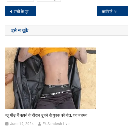
Post
रांची के प्रसिद्ध जगन्नाथ मंदिर में अज्ञात चोरों ने की चोरी
कार्रवाई: 9 साइबर अपराधियों को पुलिस ने किया गिरफ्तार
navigation
इसे न चूकें
ब्लू पौंड़ में नहाने के दौरान डूबने से युवक की मौत, शव बरामद
June 19, 2024
Ek Sandesh Live