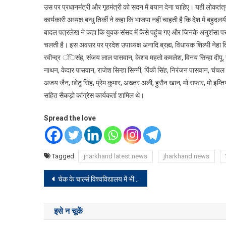
उस पर प्रधानमंत्री और गृहमंत्री को सदन में बयान देना चाहिए। यही लोकतंत्र
कार्यकारी अध्यक्ष बन्धु तिर्की ने कहा कि भाजपा नहीं चाहती है कि देश में बहुदल
बादल पत्रलेख ने कहा कि युवक संसद में कैसे पहुंच गए और जिनके अनुशंसा पर 
चलती है। इस अवसर पर प्रदेश उपाध्यक्ष अनादि ब्रह्म, विधायक शिल्पी नेहा 
रवीन्द्र ंिसंह, संजय लाल पासवान, केशव महतो कमलेश, विनय सिन्हा दीपू, सुर
नाथन, केदार पासवान, राजेश सिन्हा सिन्नी, पिंकी सिंह, निरंजन पासवान, चंचल चटर
अजय जैन, छोटू सिंह, प्रेम कुमार, अख्तर अली, हुसैन खान, मो सफार, मो इम्तियाज
सहित सैकड़ो कांग्रेस कार्यकर्ता शामिल थे।
Spread the love
Tagged
jharkhand latest news
jharkhand news
Post
चेक के चार्ल्स विश्वविद्यालय में भीषण गोलीबारी, 15 लोगों की मौत, छात्र था हमलावर
navigation
इसे न चूकें