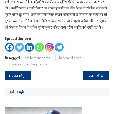
वहां अभ्यास कर रहे खिलाड़ियों से बातचीत कर शूटिंग संबंधित आवश्यक जानकारी प्राप्त
की। उन्होंने फायर इक्सटिंग्विशर एवं फायर हाइड्रेट के मॉक ड्रिल से संबंधित जानकारी
प्राप्त करते हुए समय-समय पर मॉक ड्रिल कराने, सीसीटीवी से निगरानी की व्यवस्था को
दुरुस्त कराने का निर्देश दिया। निरीक्षण के क्रम में राज्य के मुख्य सचिव अविनाश कुमार
एवं खेलकूद विभाग के सचिव मुकेश कुमार सहित अन्य वरीय पदाधिकारी उपस्थित थे।
Spread the love
Tagged
cm hemant soren
jharkhand news
Khelgaon Shooting Range
Post
प्रधानमंत्री पहुंचे इंडोनेशिया, हवाई अड्डे पर राष्ट्रपति प्रबोवो सुबियांतो ने किया स्वागत
मतदाताओं के इन्यूमरेशन फॉर्म भरने में बीएलओ के साथ बीएलए 2 भी निभा रहे अहम भूमिका, 7 दिन में लगभग 1 करोड़ मतदाताओं तक पहुंचा गणना प्रपत्र
navigation
इसे न चूकें