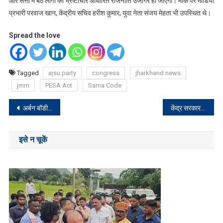
और सत्ता में बैठे लोगों की भ्रष्टाचार आधारित राजनीति उजागर हो जाएगी। मौके पर मीडिया
प्रभारी परवाज खान, केंद्रीय सचिव हरीश कुमार, युवा नेता संजय मेहता भी उपस्थित थे।
Spread the love
Tagged
ajsu party
congress
jharkhand news
jmm
PESA Act
Sarna Code
Post
अर्बन बॉडी को इकोनॉमी का ग्रोथ सेंटर बनाएं : प्रधानमंत्री
केंद्र सरकार झारखंड को दे विशेष राज्य का दर्जा : सुप्रियो
navigation
इसे न चूकें