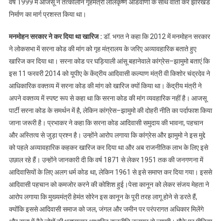
वर्ष 1999 में आजसू ने तत्कालीन गृहमंत्री लालकृष्ण आडवाणी के साथ वार्ता कर झारखंड
निर्माण का मार्ग प्रशस्त किया था।
मनमोहन सरकार ने कर दिया था खारिज :
डॉ. भगत ने कहा कि 2012 में मनमोहन सरकार
ने लोकसभा में सरना कोड की मांग को गृह मंत्रालय के जरिए अव्यावहारिक बताते हुए
खारिज कर दिया था। सरना कोड पर घड़ियाली आंसू बहानेवाले कांग्रेस–झामुमो बताएं कि
इस 11 फरवरी 2014 को यूपीए के केंद्रीय आदिवासी कल्याण मंत्री वी किशोर चंद्रदेव ने
आधिकारिक वक्तव्य में सरना कोड की मांग को खारिज क्यों किया था। केंद्रीय मंत्री ने
अपने वक्तव्य में स्पष्ट रूप से कहा था कि सरना कोड की मांग व्यवहारिक नहीं है। आजसू
पार्टी सरना कोड के समर्थन में है, लेकिन कांग्रेस–झामुमो की दोहरी नीति का पर्दाफाश किया
जाना जरूरी है। प्रभाकर ने कहा कि सरना कोड आदिवासी समुदाय की भावना, पहचान
और अस्तित्व से जुड़ा प्रश्न है। उन्होंने आरोप लगाया कि कांग्रेस और झामुमो ने इस मुद्दे
को पहले अव्यावहारिक कहकर खारिज कर दिया था और अब राजनीतिक लाभ के लिए इसे
उछाल रहे हैं। उन्होंने जानकारी दी कि वर्ष 1871 से लेकर 1951 तक की जनगणना में
आदिवासियों के लिए अलग धर्म कोड था, लेकिन 1961 से इसे समाप्त कर दिया गया। इससे
आदिवासी पहचान को कमजोर करने की कोशिश हुई।पेसा कानून को लेकर संजय मेहता ने
आरोप लगाया कि मुख्यमंत्री हेमंत सोरेन इस कानून के पूरी तरह लागू होने से डरते हैं,
क्योंकि इससे आदिवासी समाज को जल, जंगल और जमीन पर परंपरागत अधिकार मिलेंगे