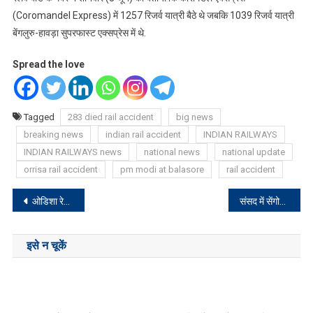
(Coromandel Express) में 1257 रिजर्व यात्री बैठे थे जबकि 1039 रिजर्व यात्री
बेंगलुरु-हावड़ा सुपरफास्ट एक्सप्रेस में थे.
Spread the love
Tagged
283 died rail accident
big news
breaking news
indian rail accident
INDIAN RAILWAYS
INDIAN RAILWAYS news
national news
national update
orrisa rail accident
pm modi at balasore
rail accident
Post
ओडिशा रेल हादसे को लेकर बाबूलाल मरांडी ने ट्वीट किया हेल्पलाइन नंबर और कहा…
संसद में सेंगोल की स्थापना, क्या Modi के हिंदू राष्ट्र की तरफ बढ़ता एक और कदम?
navigation
इसे न चूकें