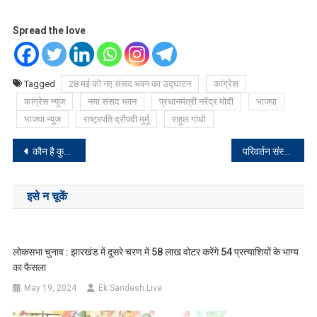
Spread the love
Tagged
28 मई को नए संसद भवन का उद्घाटन
कांग्रेस
कांग्रेस न्यूज
नया संसद भवन
प्रधानमंत्री नरेंद्र मोदी
भाजपा
भाजपा न्यूज
राष्ट्रपति द्रौपदी मुर्मू
राहुल गांधी
Post
कौन है कुख्यात नक्सली दिनेश गोप और क्या है PLFI?
परिवर्तन संस्था के द्वारा GD Goenka School में जैव विविधता दिवस के अवसर पर पेंटिंग प्रतियोगिता का हुआ आयोजन
navigation
इसे न चूकें
लोकसभा चुनाव : झारखंड में दूसरे चरण में 58 लाख वोटर करेंगे 54 प्रत्याशियों के भाग्य
का फैसला
May 19, 2024
Ek Sandesh Live