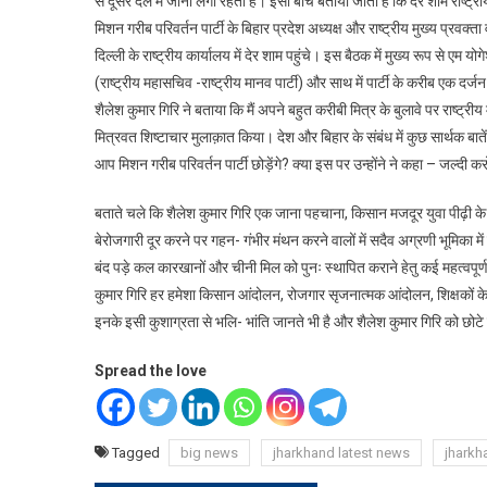
से दूसरे दल में जाना लगा रहता है। इसी बीच बताया जाता है कि देर शाम राष्ट्रीय
मिशन गरीब परिवर्तन पार्टी के बिहार प्रदेश अध्यक्ष और राष्ट्रीय मुख्य प्रवक
दिल्ली के राष्ट्रीय कार्यालय में देर शाम पहुंचे। इस बैठक में मुख्य रूप से एम योग
(राष्ट्रीय महासचिव -राष्ट्रीय मानव पार्टी) और साथ में पार्टी के करीब एक दर्ज
शैलेश कुमार गिरि ने बताया कि मैं अपने बहुत करीबी मित्र के बुलावे पर राष्ट्री
मित्रवत शिष्टाचार मुलाक़ात किया। देश और बिहार के संबंध में कुछ सार्थक बा
आप मिशन गरीब परिवर्तन पार्टी छोड़ेंगे? क्या इस पर उन्होंने ने कहा – जल्दी 
बताते चले कि शैलेश कुमार गिरि एक जाना पहचाना, किसान मजदूर युवा पीढ़ी के 
बेरोजगारी दूर करने पर गहन- गंभीर मंथन करने वालों में सदैव अग्रणी भूमिका 
बंद पड़े कल कारखानों और चीनी मिल को पुनः स्थापित कराने हेतु कई महत्वपूर्
कुमार गिरि हर हमेशा किसान आंदोलन, रोजगार सृजनात्मक आंदोलन, शिक्षकों के आं
इनके इसी कुशाग्रता से भलि- भांति जानते भी है और शैलेश कुमार गिरि को छोटे 
Spread the love
Tagged
big news
jharkhand latest news
jharkh