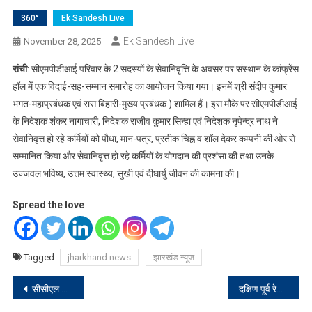
360°
Ek Sandesh Live
Ek Sandesh Live
November 28, 2025
रांची
: सीएमपीडीआई परिवार के 2 सदस्यों के सेवानिवृत्ति के अवसर पर संस्थान के कांफ्रेंस
हॉल में एक विदाई-सह-सम्मान समारोह का आयोजन किया गया। इनमें श्री संदीप कुमार
भगत-महाप्रबंधक एवं रास बिहारी-मुख्य प्रबंधक ) शामिल हैं। इस मौके पर सीएमपीडीआई
के निदेशक शंकर नागाचारी, निदेशक राजीव कुमार सिन्हा एवं निदेशक नृपेन्द्र नाथ ने
सेवानिवृत्त हो रहे कर्मियों को पौधा, मान-पत्र, प्रतीक चिह्न व शॉल देकर कम्पनी की ओर से
सम्मानित किया और सेवानिवृत्त हो रहे कर्मियों के योगदान की प्रशंसा की तथा उनके
उज्जवल भविष्य, उत्तम स्वास्थ्य, सुखी एवं दीघार्यु जीवन की कामना की।
Spread the love
Tagged
jharkhand news
झारखंड न्यूज
Post
सीसीएल जन-आरोग्य केंद में नि:शुल्क जांच शिविर का हुआ आयोजन
दक्षिण पूर्व रेलवे में ट्रैक मेंटेनरों की मौत पर यूनियन का फूटा गुस्सा, कार्रवाई नहीं हुई तो होगा आंदोलन