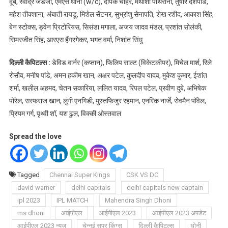
दूबे, रवींद्र जडेजा, एमएस धोनी (w/c), दीपक चाहर, मथीशा पथिराना, तुषार देशपांडे,
महेश तीक्शाना, अंबाती रायडू, मिशेल सेंटनर, सुभ्रांशु सेनापति, शेख रशीद, आकाश सिंह,
बेन स्टोक्स, ड्वेन प्रिटोरियस, सिसंडा मगाला, अजय जादव मंडल, प्रशांत सोलंकी,
सिमरजीत सिंह, आरएस हैंगरगेकर, भगत वर्मा, निशांत सिंधु
दिल्ली कैपिटल्स
:
डेविड वार्नर (कप्तान), फिलिप साल्ट (विकेटकीपर), मिचेल मार्श, रिले
रोसौव, मनीष पांडे, अमन हकीम खान, अक्षर पटेल, कुलदीप यादव, मुकेश कुमार, ईशांत
शर्मा, खलील अहमद, चेतन सकारिया, ललित यादव, रिपल पटेल, प्रवीण दुबे, अभिषेक
पोरेल, सरफराज खान, लुंगी एनगिडी, मुस्तफिजुर रहमान, एनरिक नार्जे, रोवमैन पॉवेल,
प्रियम गर्ग, पृथ्वी शॉ, यश ढुल, विक्की ओस्तवाल
Spread the love
Tagged
Chennai Super Kings
CSK VS DC
david warner
delhi capitals
delhi capitals new captain
ipl 2023
IPL MATCH
Mahendra Singh Dhoni
ms dhoni
आईपीएल
आईपीएल 2023
आईपीएल 2023 अपडेट
आईपीएल 2023 न्यूज
चेन्नई सुपर किंग्स
दिल्ली कैपिटल्स
धोनी