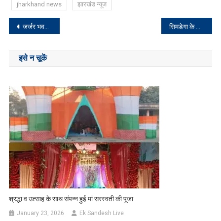
jharkhand news
झारखंड न्यूज
Post
जर्जर भवन में संचालित हो रहा अधीक्षक उत्पाद कार्यालय
सिमडेगा के गांवों को टापू बनने से बचाएं: विधायक भूषण बाड़ा
navigation
इसे न चूकें
श्रद्धा व उत्साह के साथ संपन्न हुई मां सरस्वती की पूजा
January 23, 2026
Ek Sandesh Live