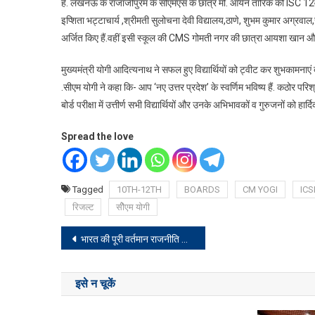
है. लखनऊ के राजाजीपुरम के सीएमएस के छात्र मो. आर्यन तारिक को ISC 12वीं के
इप्शिता भट्टाचार्य ,श्रीमती सुलोचना देवी विद्यालय,ठाणे, शुभम कुमार अग्रवाल
अर्जित किए हैं.वहीं इसी स्कूल की CMS गोमती नगर की छात्रा आयशा खान और CM
मुख्यमंत्री योगी आदित्यनाथ ने सफल हुए विद्यार्थियों को ट्वीट कर शुभकामनाएं दी
.सीएम योगी ने कहा कि- आप ‘नए उत्तर प्रदेश’ के स्वर्णिम भविष्य हैं. कठोर परिश
बोर्ड परीक्षा में उत्तीर्ण सभी विद्यार्थियों और उनके अभिभावकों व गुरुजनों को हा
Spread the love
Tagged
10TH-12TH
BOARDS
CM YOGI
IC
रिजल्ट
सीेेएम योगी
Post
भारत की पूरी वर्तमान राजनीति समझिए एक खबर से, कहां किस पार्टी की सरकार
navigation
इसे न चूकें