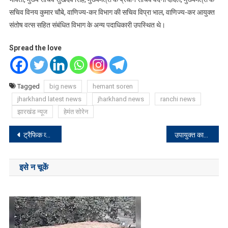
सचिव विनय कुमार चौबे, वाणिज्य-कर विभाग की सचिव विप्रा भाल, वाणिज्य-कर आयुक्त
संतोष वत्स सहित संबंधित विभाग के अन्य पदाधिकारी उपस्थित थे।
Spread the love
Tagged
big news
hemant soren
jharkhand latest news
jharkhand news
ranchi news
झारखंड न्यूज
हेमंत सोरेन
Post
ट्रैफिक व्यवस्था को जाम मुक्त को लेकर चलाया गया अभियान
उपायुक्त कार्यालय में जनता दरबार का हुआ आयोजन
navigation
इसे न चूकें