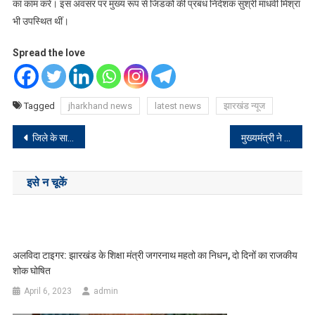
का काम करें। इस अवसर पर मुख्य रूप से जिडको की प्रबंध निदेशक सुश्री माधवी मिश्रा
भी उपस्थित थीं।
Spread the love
Tagged
jharkhand news
latest news
झारखंड न्यूज
Post
जिले के सात थाना प्रभारियों का तबादला, सदर थाना प्रभारी बने लक्ष्मीकांत
मुख्यमंत्री ने रांची विश्वविद्यालय के प्रस्तावित नए कैंपस को लेकर अधिकारियों के साथ की बैठक, मास्टर प्लान का देखा प्रजेंटेशन
navigation
इसे न चूकें
अलविदा टाइगर: झारखंड के शिक्षा मंत्री जगरनाथ महतो का निधन, दो दिनों का राजकीय
शोक घोषित
April 6, 2023
admin