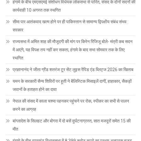
हंगामे के बीच एमएसएमई संशोधन विधेयक लोकसभा से पारित, संसद के दोनों सदनों की
कार्यवाही 10 अगस्त तक स्थगित
सीमा पार आतंकवाद खत्म होने पर ही पाकिस्तान से सामान्य द्विपक्षीय संबंध संभव :
सरकार
राज्यसभा में अमित शाह की मौजूदगी की मांग पर किरेन रिजिजू बोले- मंत्री कब सदन
में आएंगे, यह विपक्ष तय नहीं कर सकता, हंगामे के बाद सभा सोमवार तक के लिए
स्थगित
प्रज्ञानानंद ने जीता ग्रैंड शतरंज टूर सेंट लुइस रैपिड एंड ब्लिट्ज 2026 का खिताब
यमन के सरकारी सैन्य शिविरों पर हूती ने बैलिस्टिक मिसाइलें दागीं, हाहाकार, सैकड़ों
जवानों के हताहत होने का दावा
नेपाल की संसद में काला चश्मा पहनकर पहुंचने पर रोक, स्पीकर का सभी से पालन
करने का आग्रह
बांग्लादेश के सिलहट और बोगरा में दो बसें दुर्घटनाग्रस्त, सात मजदूरों समेत 15 की
मौत
हंगामे के बीच झारखंड विधानसभा में 8,399 करोड़ रुपये का प्रथम अनुपूरक बजट