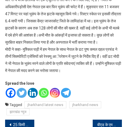
अधिकारीपड़ोसी देश नेपाल एक बार फिर भूकंप की चपेट में हैं। शुक्रवार रात 11 बजकर
47 मिनट पर यहां भूकंप के तेज झटके महसूस किये गये। रिक्टर स्केल पर इसकी तीव्रता
6.4 मापी गयी। जिसका केंद्र जाजरकोट जिले के लामिडांडा में था। इस भूकंप के तेज
झटकों के कारण अब तक 128 लोगों की मौत की खबर है. वहीं कई लोगों के अभी भी मलबे
में दबे होने की आशंका है।अभी मौत के आंकड़ों में इजाफा हो सकता है। कुछ लोगों को
सुरक्षित बाहर निकाल लिया गया है और अस्पताल में भर्ती कराया गया है।
मोदी ने कहा- मुश्किल घड़ी में हम नेपाल के साथ नेपाल के ढट पुष्प कमल दहल प्रचंड ने
तीनों सिक्योरिटी एजेंसियों को रेस्क्यू आॅपरेशन में जुटने के निर्देश दिए हैं। वहीं ढट मोदी
ने भी नेपाल के भूकंप मरने वाले लोगों के प्रति संवेदनाएं व्यक्ति की हैं। उन्होंने मुश्किल घड़ी
में नेपाल की मदद करने का भरोसा जताया।
Spread the love
Tagged
jharkhand latest news
jharkhand news
झारखंड न्यूज
Post
25 किमी तक बुलेट चलाकर एसपी ने दिया जागरूकता का संदेश
बीएड के एम के राव को व्यक्तिगत श्रेणी में सम्मान मिलने पर बधाई देने वाले का ताता लगा रहा