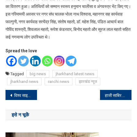
का वितरण हुआ। अतिथियों को सम्मान स्वरूप हनुमान चालीसा व अंगवस्त्र भेंट किए गए।
इस गरिमामयी अवसर पर नगर संघ चालक भोला नाथ विश्वास, महानगर सह कार्यवाह
फाल्गुनी, नगर कार्यवाह सत्येंद्र सिंह, संतोष महतो, डॉ. महेश सिंह, पंडित आचार्य बाल
गोविंद शास्त्री, शिवलाल महतो, रूपेश कंडरवार, बिनोद महतो और सूरज लाल महतो सहित
कई गणमान्य लोग उपस्थित थे।
Spread the love
Tagged
big news
jharkhand latest news
jharkhand news
ranchi news
झारखंड न्यूज
Post
विश्व साइकिल दिवस के उपलक्ष्य में फिट इंडिया संडे ऑन साइकिल का भव्य आयोजन
हाजी साबिर हुसैन के निधन पर रेड क्रॉस में शोक सभा
navigation
इसे न चूकें