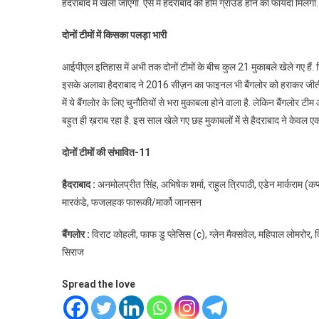
हैदराबाद में खेला जाएगा. ऐसे में हैदराबाद को होम ग्राउंड होने का फायदा मिलेगा.
दोनों टीमों में किसका पलड़ा भारी
आईपीएल इतिहास में अभी तक दोनों टीमों के बीच कुल 21 मुकाबले खेले गए हैं. जिसम
इसके अलावा हैदराबाद ने 2016 सीज़न का फाइनल भी बैंगलोर को हराकर जीती थी
में ये बैंगलोर के लिए चुनौतियों से भरा मुकाबला होने वाला है. लेकिन बैंगल
बहुत ही ख़राब रहा है. इस साल खेले गए छह मुकाबलों में से हैदराबाद ने केवल ए
दोनों टीमों की संभावित-11
हैदराबाद
:
अनमोलप्रीत सिंह, अभिषेक शर्मा, राहुल त्रिपाठी, एडेन मार्कराम (कप
मारकंडे, फजलहक फारूकी/मार्को जानसन
बैंगलोर
:
विराट कोहली, फाफ डु प्लेसिस (c), ग्लेन मैक्सवेल, महिपाल लोमरोर, दि
सिराज
Spread the love