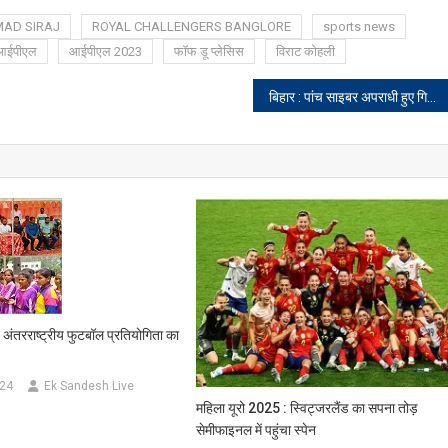
AD SIRAJ
ROYAL CHALLENGERS BANGLORE
sports news
आईपीएल
आईपीएल 2023
फॉफ डू प्लेसिस
विराट कोहली
बिहार : पांच साइबर अपराधी हुए गिरफ्तार, लाखों के कैश, सोने-जवारत और फोन किए गए बरामद
 अंतरराष्ट्रीय फुटबॉल प्रतियोगिता का
024
Ek Sandesh Live
महिला यूरो 2025 : स्विट्जरलैंड का सपना तोड़
सेमीफाइनल में पहुंचा स्पेन