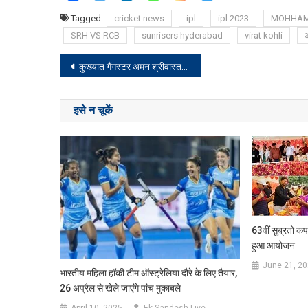
Tagged
cricket news
ipl
ipl 2023
MOHHAM
SRH VS RCB
sunrisers hyderabad
virat kohli
Post
कुख्यात गैंगस्टर अमन श्रीवास्तव की रांची सिविल कोर्ट में हुई पेशी, 15 दिन के न्यायिक हिरासत में भेजा गए
navigation
इसे न चूकें
63वीं सुब्रतो कप
हुआ आयोजन
June 21, 2
भारतीय महिला हॉकी टीम ऑस्ट्रेलिया दौरे के लिए तैयार,
26 अप्रैल से खेले जाएंगे पांच मुकाबले