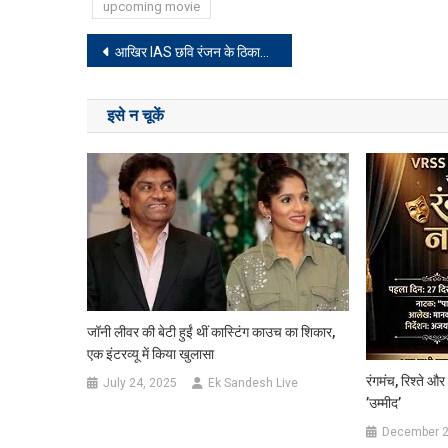
upcoming movie
Post
आखिर IAS छवि रंजन के ठिकानों पर ही ED की रेड क्यों?
navigation
इसे न चूकें
जॉनी लीवर की बेटी हुईं थीं कास्टिंग काउच का शिकार,
एक इंटरव्यू में किया खुलासा
रंगमंच, रिश्ते 
July 24, 2025
Ek Sandesh Live
’उम्मीद’
December 2