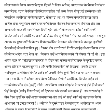
कोलकाता के बिशप थॉमस डिसूजा, दिल्ली के बिशप अनिल, डाल्टनगंज के बिशप थियोडोर
मास्करेहंस, पटना के बिशप सेबेस्तियन सहित कई अन्य बिशप मौजूद रहे इसके साथ ही
निवर्तमान आर्चबिशप फेलिक्स टोप्पो, सोसायटी आॅफ जीसस के प्रोविंशियल फादर
अजीत खेस, उसुर्लाइन कान्वेंट की प्रोंवेंशियल सिस्टर ईवा जस्टीना रोमोल्डा और संत
अन्ना धर्मसमाज की मदर सिस्टर लिली ग्रेस टोपनो भी शपथ समारोह में शामिल रहें।
विन्सेंट आईंद को आर्चबिशप बनाने को लेकर पोप फ्रांसिस ने भेजा था आदेश पत्र : इस शुभ
अवसर पर मुख्य अतिथि के रुप में पोप फ्रांसिस के भारत और नेपाल के राजदूत नूनसियो
लियोपोल्दो जेरेल्ली शामिल हुए। जिनसे पोप फ्रांसिस ने विन्सेंट आईंद को आर्चबिशप बनाने
को लेकर आदेश पत्र भेजा था। जिसपर उन्हें आर्चबिशप बनाने की घोषणा की गई थी। इस
आदेश पत्र को प्रतिष्ठापन समारोह के दौरान संत मरिया महागिरजाघर के पुरोहित फादर
आनंद डेविड ने पढ़कर सुनाया। और मसीह विश्वासियों को दिखाया। इसके उपरांत
नवनियुक्त आर्चबिशप विन्सेंट आईंद को उनकी विशेष कुर्सी ‘कैथेड्रा’ पर आसन कराया
गया। इस दौरान निवर्तमान आर्चबिशप फेलिक्स टोप्पो ने आर्चबिशप विन्सेंट आईंद को
उनकी मेषपालीय दंड (झड़ी) सौंपी। आर्चबिशप अपने धर्मप्रांत के चरवाहे होते हैं जो अपने
भेड़ों के झुंड (मसीह विश्वासियों) की देखभाल और उनकी रक्षा करते हैं। शपथ समारोह के
बीच जिस कुर्सी पर उन्हें आसन कराया गया और उन्हें जो छड़ी सौंपी गई वह उनके विशेष
अधिकारों को इंगित कराती है। धर्मविधि के दूसरे चरण में नवनियुक्त आर्चबिशप ने अपने
धर्मप्रांत के मसीह विश्वासियों के समक्ष अपनी पहली मिस्सा अनुष्ठान संपन्न करायी।