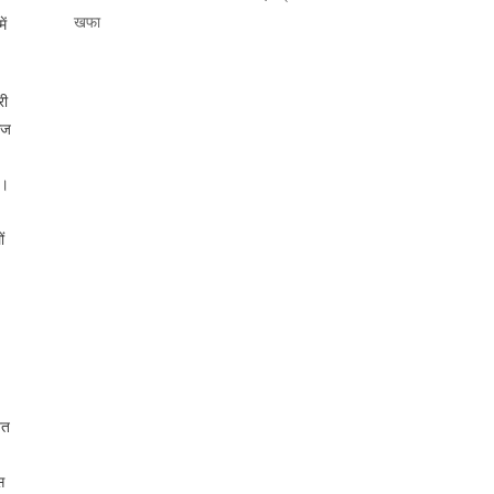
खफा
ें
री
ाज
ै।
ं
शत
स