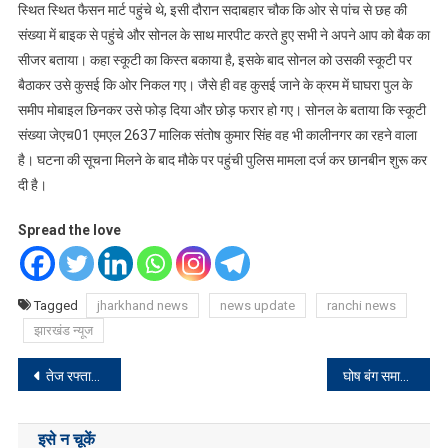
स्थित स्थित फैसन मार्ट पहुंचे थे, इसी दौरान सदाबहार चौक कि ओर से पांच से छह की
संख्या में बाइक से पहुंचे और सोनल के साथ मारपीट करते हुए सभी ने अपने आप को बैक का
सीजर बताया। कहा स्कूटी का किस्त बकाया है, इसके बाद सोनल को उसकी स्कूटी पर
बैठाकर उसे कुसई कि ओर निकल गए। जैसे ही वह कुसई जाने के क्रम में घाघरा पुल के
समीप मोबाइल छिनकर उसे फोड़ दिया और छोड़ फरार हो गए। सोनल के बताया कि स्कूटी
संख्या जेएच01 एमएल 2637 मालिक संतोष कुमार सिंह वह भी कालीनगर का रहने वाला
है। घटना की सूचना मिलने के बाद मौके पर पहुंची पुलिस मामला दर्ज कर छानबीन शुरू कर
दी है।
Spread the love
Tagged
jharkhand news
news update
ranchi news
झारखंड न्यूज
Post
तेज रफ्तार बस ने स्कूटी सवार को कुचल, घटना स्थल पर मौत
घोष बंग समाज ने मनाया सिंदूर खेला महोत्सव
navigation
इसे न चूकें