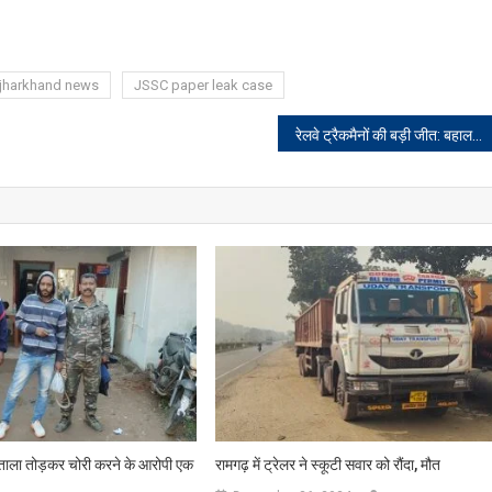
jharkhand news
JSSC paper leak case
रेलवे ट्रैकमैनों की बड़ी जीत: बहाल हुआ साइकिल मेंटेनेंस भत्ता
 ताला तोड़कर चोरी करने के आरोपी एक
रामगढ़ में ट्रेलर ने स्कूटी सवार को रौंदा, मौत