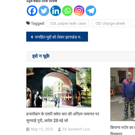
Spread the love
Tagged
CGL paper leak case
CID charge sheet
Post
जनहित मुद्दों को लेकर झारखंड मजदूर संघर्ष संघ ने दिया धरना
navigation
इसे न चूकें
हजारीबाग के एसपी समेत चार की अग्रिम जमानत पर
सुनवाई पूरी, आदेश 20 मई को
किराना स्टोर का
May 15, 2025
Ek Sandesh Live
गिरफ्तार