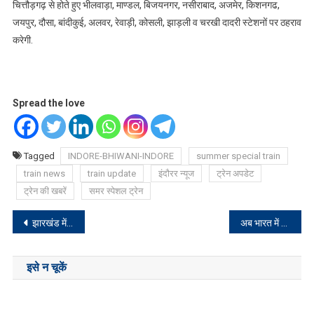
चित्तौड़गढ़ से होते हुए भीलवाड़ा, माण्डल, बिजयनगर, नसीराबाद, अजमेर, किशनगढ,
जयपुर, दौसा, बांदीकुई, अलवर, रेवाड़ी, कोसली, झाड़ली व चरखी दादरी स्टेशनों पर ठहराव
करेगी.
Spread the love
Tagged
INDORE-BHIWANI-INDORE
summer special train
train news
train update
इंदौरर न्यूज
ट्रेन अपडेट
ट्रेन की खबरें
समर स्पेशल ट्रेन
Post
झारखंड में इस दिन से होगी बारिश, गर्मी से मिलेगी राहत
अब भारत में भी कर सकेंगे आर्टिफ़िशियल इंटेलिजेंस की पढ़ाई, जानें कहां शुरु हो रही है देश की पहली AI यूनिवर्सिटी
navigation
इसे न चूकें